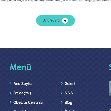
Ana Sayfa
Menü
Ana Sayfa
Galeri
Öz geçmiş
S.S.S
Obezite Cerrahisi
Blog