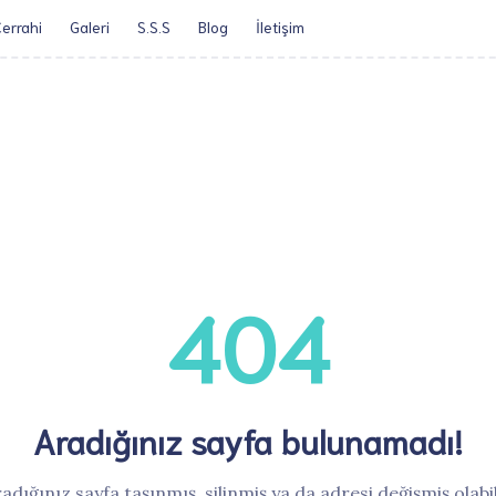
errahi
Galeri
S.S.S
Blog
İletişim​
Öz Geçmiş
Obezite Cerrah
404
Aradığınız sayfa bulunamadı!
adığınız sayfa taşınmış, silinmiş ya da adresi değişmiş olabil