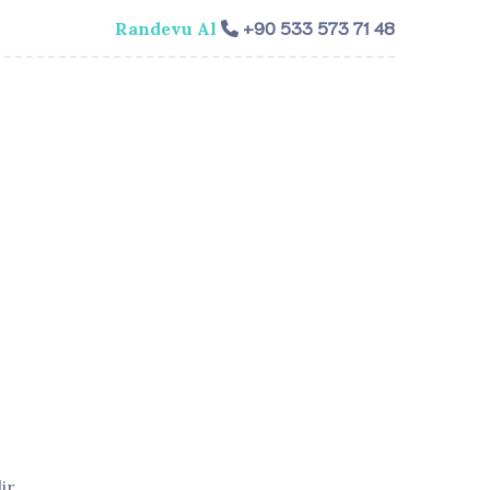
+90 533 573 71 48
Randevu Al
isi
Genel Cerrahi
Videolar
İletişim​
ir.