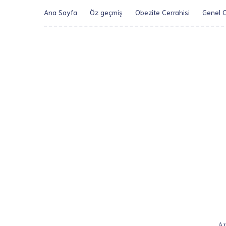
Ana Sayfa
Öz geçmiş
Obezite Cerrahisi
Genel C
Ar