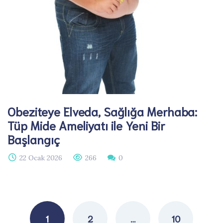
Obeziteye Elveda, Sağlığa Merhaba:
Tüp Mide Ameliyatı ile Yeni Bir
Başlangıç
22 Ocak 2026
266
0
Posts
navigation
1
2
…
10