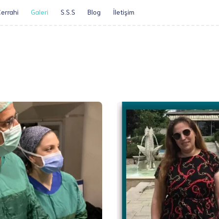
errahi
Galeri
S.S.S
Blog
İletişim​
Öz Geçmiş
Obezite Cerrah