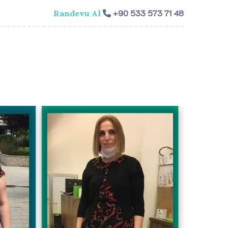
+90 533 573 71 48
Randevu Al
isi
Genel Cerrahi
Videolar
İletişim​