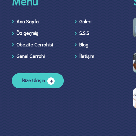
Menü
Ana Sayfa
Galeri
Öz geçmiş
S.S.S
Obezite Cerrahisi
Blog
Genel Cerrahi
İletişim​
Bize Ulaşın