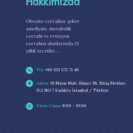
Hakkımızda
Obezite cerrahisi, şeker
ameliyatı, metabolik
cerrahi ve revizyon
cerrahisi alanlarında 21
yıllık tecrübe…
Tel:
+90 533 573 71 48
Adres:
19 Mayıs Mah. Sümer Sk. Zitaş Blokları
D:2 NO:7 Kadıköy İstanbul / Türkiye
P.tesi-Cuma:
8:00 - 19:00