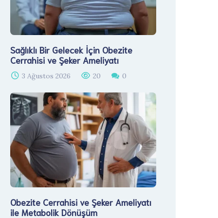
Sağlıklı Bir Gelecek İçin Obezite
Cerrahisi ve Şeker Ameliyatı
3 Ağustos 2026
20
0
Obezite Cerrahisi ve Şeker Ameliyatı
ile Metabolik Dönüşüm