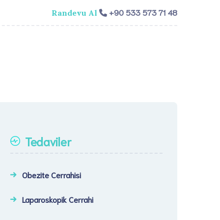
+90 533 573 71 48
Randevu Al
isi
Genel Cerrahi
Videolar
İletişim​
Tedaviler
Obezite Cerrahisi
Laparoskopik Cerrahi​