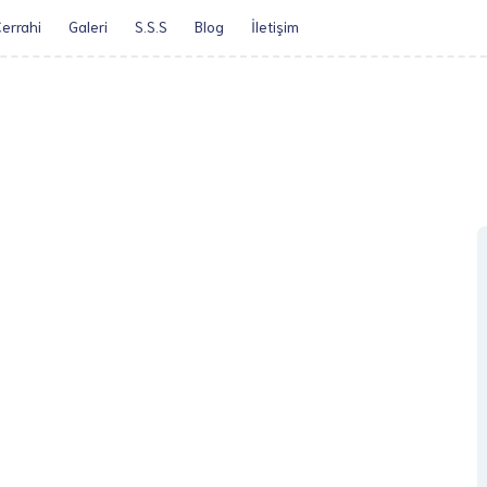
errahi
Galeri
S.S.S
Blog
İletişim​
Öz Geçmiş
Obezite Cerrah