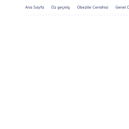
Ana Sayfa
Öz geçmiş
Obezite Cerrahisi
Genel C