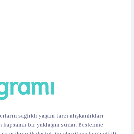
e Değişim
gramı
ların sağlıklı yaşam tarzı alışkanlıkları
n kapsamlı bir yaklaşım sunar. Beslenme
 ve psikolojik destek ile obeziteye karşı etkili