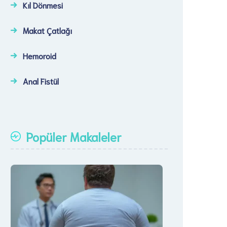
Kıl Dönmesi
Makat Çatlağı
Hemoroid
Anal Fistül
Popüler Makaleler