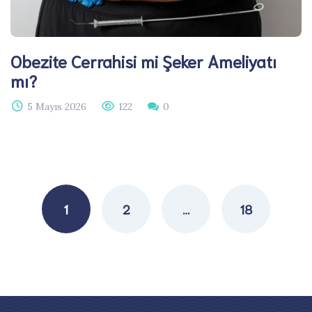
Obezite Cerrahisi mi Şeker Ameliyatı
mı?
5 Mayıs 2026
122
0
Posts
navigation
1
2
…
18