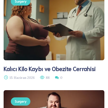
Surgery
Kalıcı Kilo Kaybı ve Obezite Cerrahisi
15 Haziran 2026
88
0
Surgery