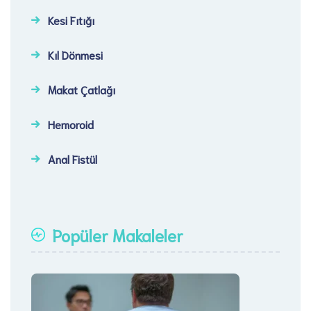
Kesi Fıtığı​
Kıl Dönmesi
Makat Çatlağı
Hemoroid
Anal Fistül
Popüler Makaleler