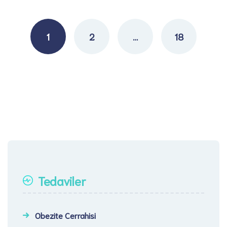
Posts
navigation
1
2
…
18
Tedaviler
Obezite Cerrahisi