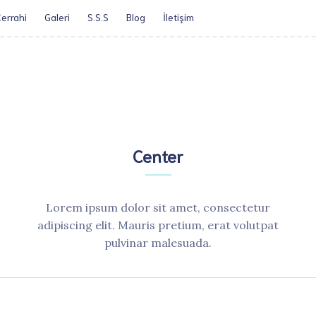
errahi
Galeri
S.S.S
Blog
İletişim​
Öz Geçmiş
Obezite Cerrah
Center
Lorem ipsum dolor sit amet, consectetur
adipiscing elit. Mauris pretium, erat volutpat
pulvinar malesuada.