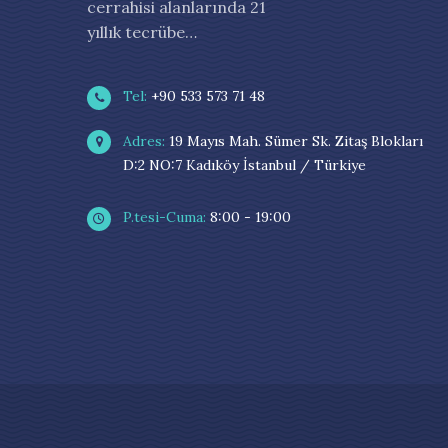
cerrahisi alanlarında 21
yıllık tecrübe…
Tel:
+90 533 573 71 48
Adres:
19 Mayıs Mah. Sümer Sk. Zitaş Blokları
D:2 NO:7 Kadıköy İstanbul / Türkiye
P.tesi-Cuma:
8:00 - 19:00