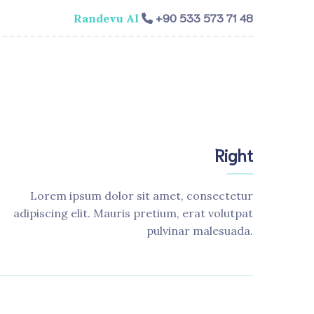
+90 533 573 71 48
Randevu Al
isi
Genel Cerrahi
Videolar
İletişim​
Right
Lorem ipsum dolor sit amet, consectetur
adipiscing elit. Mauris pretium, erat volutpat
pulvinar malesuada.