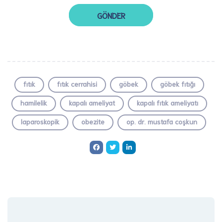
fıtık
fıtık cerrahisi
göbek
göbek fıtığı
hamilelik
kapalı ameliyat
kapalı fıtık ameliyatı
laparoskopik
obezite
op. dr. mustafa coşkun