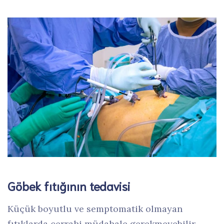
Göbek fıtığının tedavisi
Küçük boyutlu ve semptomatik olmayan
fıtıklarda cerrahi müdahale gerekmeyebilir.