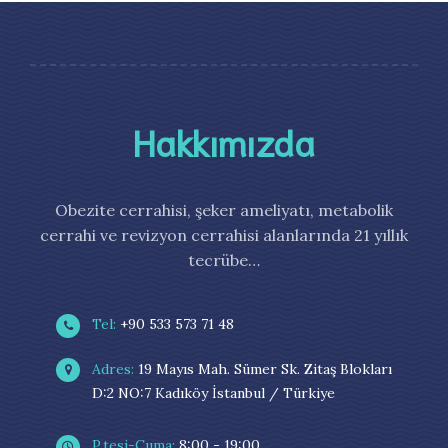
Hakkımızda
Obezite cerrahisi, şeker ameliyatı, metabolik
cerrahi ve revizyon cerrahisi alanlarında 21 yıllık
tecrübe…
Tel:
+90 533 573 71 48
Adres:
19 Mayıs Mah. Sümer Sk. Zitaş Blokları
D:2 NO:7 Kadıköy İstanbul / Türkiye
P.tesi-Cuma:
8:00 - 19:00