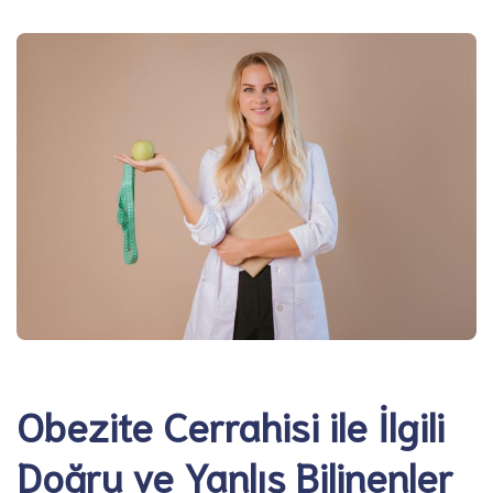
Obezite Cerrahisi ile İlgili
Doğru ve Yanlış Bilinenler