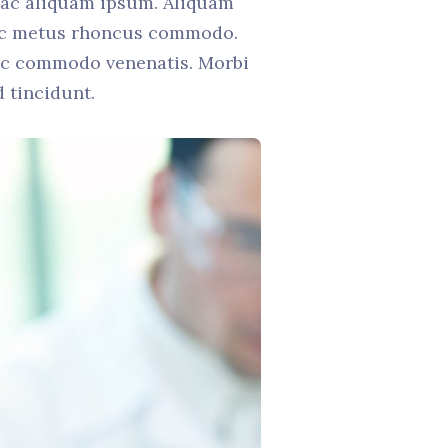
, ac aliquam ipsum. Aliquam
 ac metus rhoncus commodo.
nec commodo venenatis. Morbi
d tincidunt.