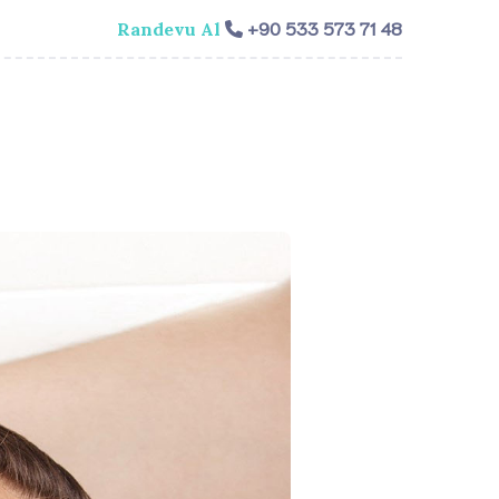
+90 533 573 71 48
Randevu Al
isi
Genel Cerrahi
Videolar
İletişim​