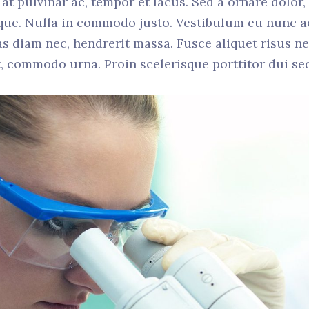
 at pulvinar ac, tempor et lacus. Sed a ornare dolor
tique. Nulla in commodo justo. Vestibulum eu nunc
as diam nec, hendrerit massa. Fusce aliquet risus 
ut, commodo urna. Proin scelerisque porttitor dui se