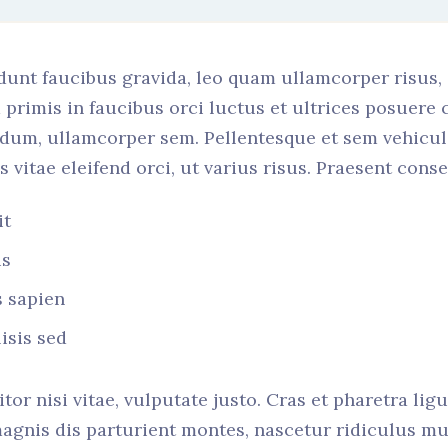
idunt faucibus gravida, leo quam ullamcorper risus,
primis in faucibus orci luctus et ultrices posuere 
rdum, ullamcorper sem. Pellentesque et sem vehicu
vitae eleifend orci, ut varius risus. Praesent cons
it
us
s sapien
lisis sed
tor nisi vitae, vulputate justo. Cras et pharetra lig
agnis dis parturient montes, nascetur ridiculus mu