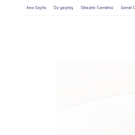
Ana Sayfa
Öz geçmiş
Obezite Cerrahisi
Genel C