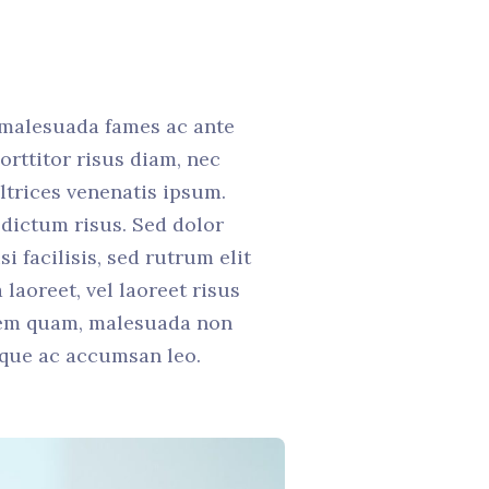
t malesuada fames ac ante
orttitor risus diam, nec
ltrices venenatis ipsum.
 dictum risus. Sed dolor
i facilisis, sed rutrum elit
aoreet, vel laoreet risus
n sem quam, malesuada non
sque ac accumsan leo.