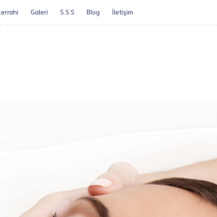
errahi
Galeri
S.S.S
Blog
İletişim​
Öz Geçmiş
Obezite Cerrah