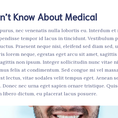
dn’t Know About Medical
purus, nec venenatis nulla lobortis eu. Interdum e
pendisse tempor id lacus in tincidunt. Vestibulum p
uctus. Praesent neque nisi, eleifend sed diam sed, u
s lorem neque, egestas eget arcu sit amet, sagittis
agittis non ipsum. Integer sollicitudin nunc vitae nis
mus felis at condimentum. Sed congue mi vel massa l
 est lectus, vitae sodales velit tempus eget. Aenea
. Donec nec urna eget sapien ornare tristique. Qui
 libero dictum, eu placerat lacus posuere.