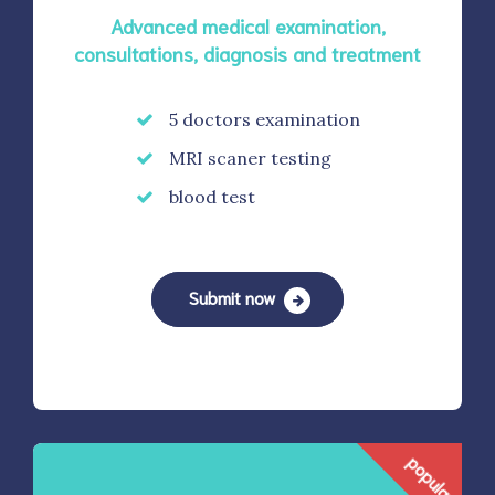
Advanced medical examination,
consultations, diagnosis and treatment
5 doctors examination
MRI scaner testing
blood test
Submit now
popular