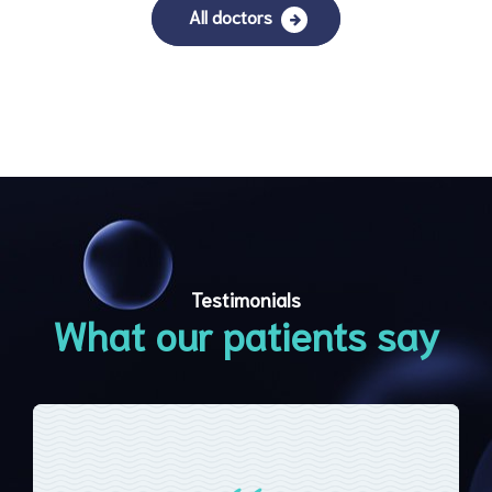
All doctors
Testimonials
What our patients say