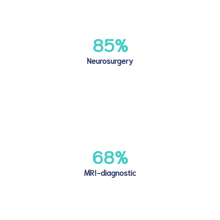
85
%
Neurosurgery
68
%
MRI-diagnostic