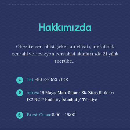
Hakkımızda
Obezite cerrahisi, şeker ameliyatı, metabolik
cerrahi ve revizyon cerrahisi alanlarında 21 yıllık
tecrübe…
Tel:
+90 533 573 71 48
Adres:
19 Mayıs Mah. Sümer Sk. Zitaş Blokları
D:2 NO:7 Kadıköy İstanbul / Türkiye
P.tesi-Cuma:
8:00 - 19:00