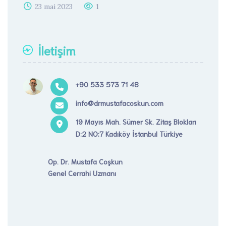
23 mai 2023
1
İletişim
+90 533 573 71 48
info@drmustafacoskun.com
19 Mayıs Mah. Sümer Sk. Zitaş Blokları
D:2 NO:7 Kadıköy İstanbul Türkiye
Op. Dr. Mustafa Coşkun
Genel Cerrahi Uzmanı