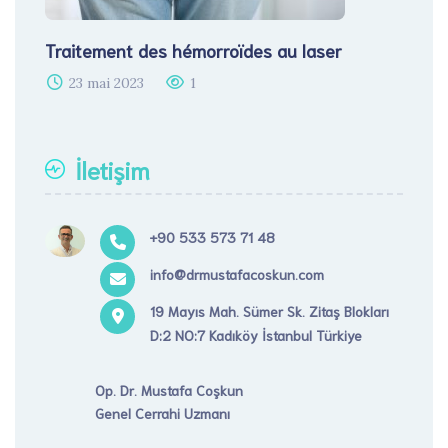
Traitement des hémorroïdes au laser​
23 mai 2023
1
İletişim
+90 533 573 71 48
info@drmustafacoskun.com
19 Mayıs Mah. Sümer Sk. Zitaş Blokları
D:2 NO:7 Kadıköy İstanbul Türkiye
Op. Dr. Mustafa Coşkun
Genel Cerrahi Uzmanı