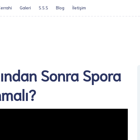
errahi
Galeri
S.S.S
Blog
İletişim​
Öz Geçmiş
Obezite Cerrah
tından Sonra Spora
malı?