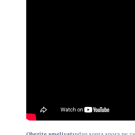
Obezite ameliyatı
ndan sonra spora ne za