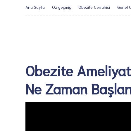
Ana Sayfa
Öz geçmiş
Obezite Cerrahisi
Genel C
Obezite Ameliya
Ne Zaman Başlan