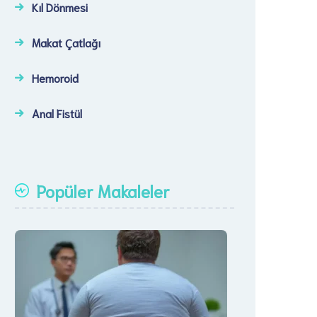
Kıl Dönmesi
Makat Çatlağı
Hemoroid
Anal Fistül
Popüler Makaleler