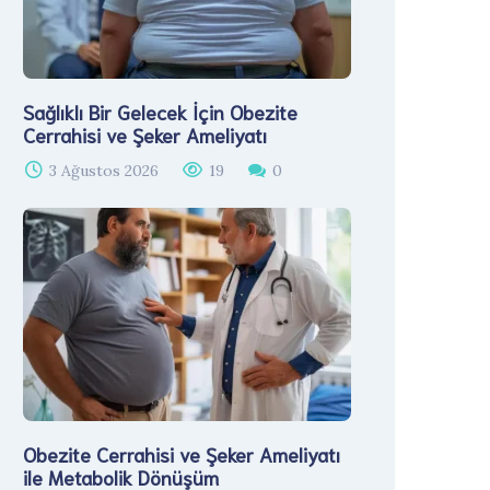
Sağlıklı Bir Gelecek İçin Obezite
Cerrahisi ve Şeker Ameliyatı
3 Ağustos 2026
19
0
Obezite Cerrahisi ve Şeker Ameliyatı
ile Metabolik Dönüşüm