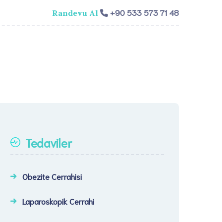
+90 533 573 71 48
Randevu Al
isi
Genel Cerrahi
Videolar
İletişim​
Tedaviler
Obezite Cerrahisi
Laparoskopik Cerrahi​