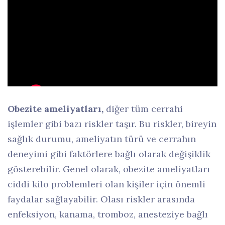
Obezite ameliyatları,
diğer tüm cerrahi
işlemler gibi bazı riskler taşır. Bu riskler, bireyin
sağlık durumu, ameliyatın türü ve cerrahın
deneyimi gibi faktörlere bağlı olarak değişiklik
gösterebilir. Genel olarak, obezite ameliyatları
ciddi kilo problemleri olan kişiler için önemli
faydalar sağlayabilir. Olası riskler arasında
enfeksiyon, kanama, tromboz, anesteziye bağlı