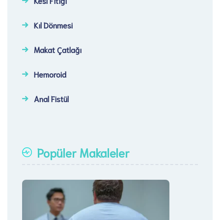
Kesi Fıtığı​
Kıl Dönmesi
Makat Çatlağı
Hemoroid
Anal Fistül
Popüler Makaleler