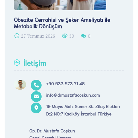
Obezite Cerrahisi ve Şeker Ameliyatı ile
Metabolik Dönüşüm
27 Temmuz 2026
30
0
İletişim
+90 533 573 71 48
info@drmustafacoskun.com
19 Mayıs Mah. Sümer Sk. Zitaş Blokları
D:2 NO:7 Kadıköy İstanbul Türkiye
Op. Dr. Mustafa Coşkun
Genel Cerrahi Uzmanı