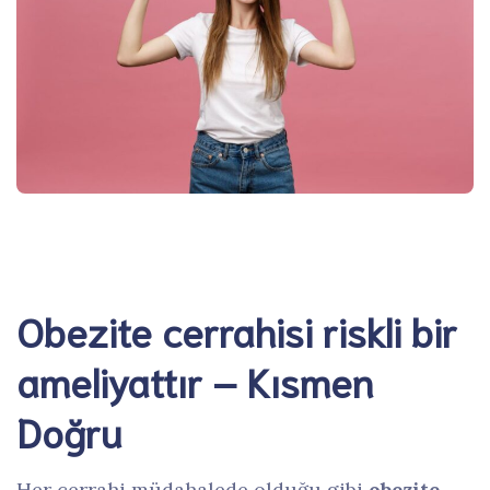
Obezite cerrahisi riskli bir
ameliyattır – Kısmen
Doğru
Her cerrahi müdahalede olduğu gibi
obezite