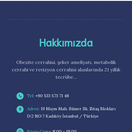
Hakkımızda
Obezite cerrahisi, şeker ameliyatı, metabolik
cerrahi ve revizyon cerrahisi alanlarında 21 yıllık
tecrübe…
Tel:
+90 533 573 71 48
Adres:
19 Mayıs Mah. Sümer Sk. Zitaş Blokları
D:2 NO:7 Kadıköy İstanbul / Türkiye
P.tesi-Cuma:
8:00 - 19:00