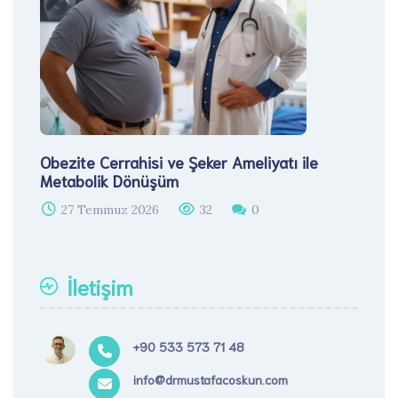
Obezite Cerrahisi ve Şeker Ameliyatı ile
Metabolik Dönüşüm
27 Temmuz 2026
32
0
İletişim
+90 533 573 71 48
info@drmustafacoskun.com