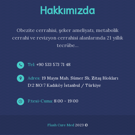
Hakkımızda
Obezite cerrahisi, şeker ameliyatı, metabolik
cerrahi ve revizyon cerrahisi alanlarında 21 yıllık
tecrübe…
Tel:
+90 533 573 71 48
Adres:
19 Mayıs Mah. Sümer Sk. Zitaş Blokları
D:2 NO:7 Kadıköy İstanbul / Türkiye
P.tesi-Cuma:
8:00 - 19:00
Flash Cure Med
2023 ©