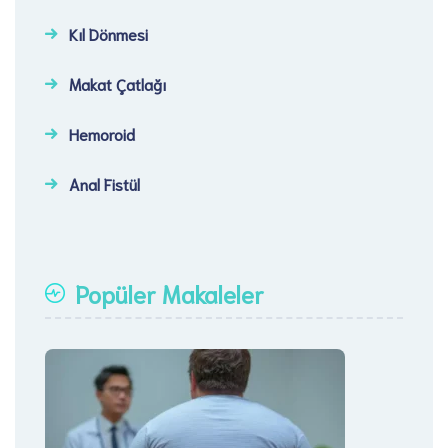
Kıl Dönmesi
Makat Çatlağı
Hemoroid
Anal Fistül
Popüler Makaleler