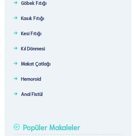
Göbek Fıtığı​
Kasık Fıtığı​
Kesi Fıtığı​
Kıl Dönmesi
Makat Çatlağı
Hemoroid
Anal Fistül
Popüler Makaleler