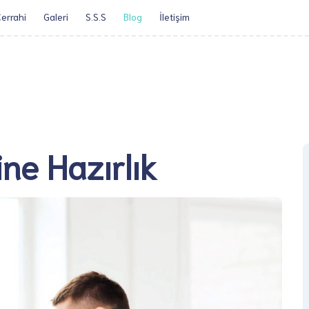
errahi
Galeri
S.S.S
Blog
İletişim​
Öz Geçmiş
Obezite Cerrah
ne Hazırlık