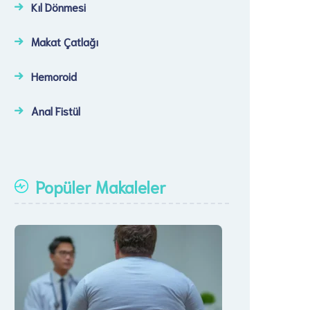
Kıl Dönmesi
Makat Çatlağı
Hemoroid
Anal Fistül
Popüler Makaleler