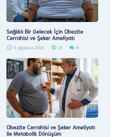
Sağlıklı Bir Gelecek İçin Obezite
Cerrahisi ve Şeker Ameliyatı
3 Ağustos 2026
15
0
Obezite Cerrahisi ve Şeker Ameliyatı
ile Metabolik Dönüşüm