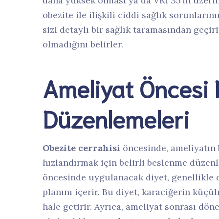
daha yüksek olması ya da VKİ 35’in üzeri
obezite ile ilişkili ciddi sağlık sorunlar
sizi detaylı bir sağlık taramasından geçi
olmadığını belirler.
Ameliyat Öncesi 
Düzenlemeleri
Obezite cerrahisi
öncesinde, ameliyatın b
hızlandırmak için belirli beslenme düzen
öncesinde uygulanacak diyet, genellikle d
planını içerir. Bu diyet, karaciğerin küç
hale getirir. Ayrıca, ameliyat sonrası d