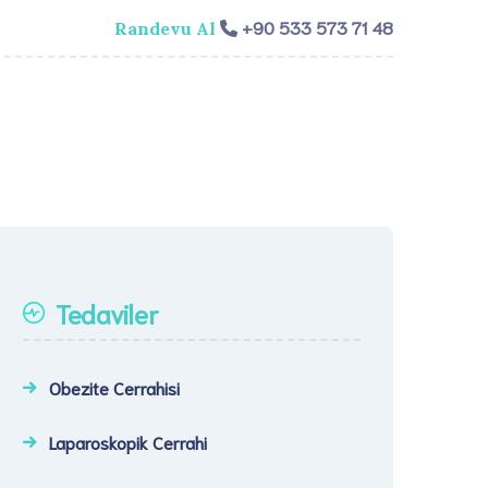
+90 533 573 71 48
Randevu Al
isi
Genel Cerrahi
Videolar
İletişim​
Tedaviler
Obezite Cerrahisi
Laparoskopik Cerrahi​