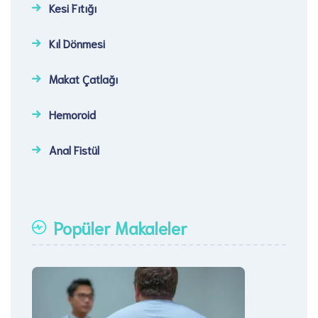
Kesi Fıtığı​
Kıl Dönmesi
Makat Çatlağı
Hemoroid
Anal Fistül
Popüler Makaleler