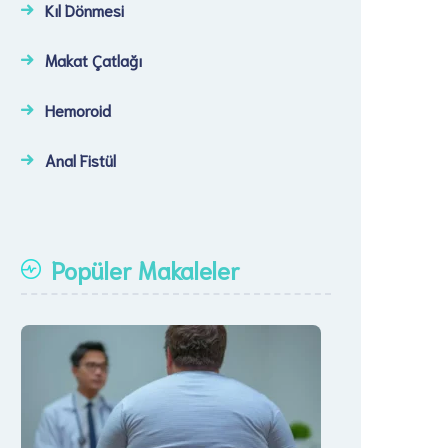
Kıl Dönmesi
Makat Çatlağı
Hemoroid
Anal Fistül
Popüler Makaleler