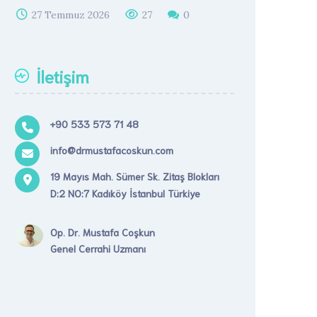
27 Temmuz 2026
27
0
İletişim
+90 533 573 71 48
info@drmustafacoskun.com
19 Mayıs Mah. Sümer Sk. Zitaş Blokları
D:2 NO:7 Kadıköy İstanbul Türkiye
Op. Dr. Mustafa Coşkun
Genel Cerrahi Uzmanı