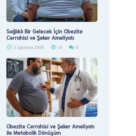
Sağlıklı Bir Gelecek İçin Obezite
Cerrahisi ve Şeker Ameliyatı
3 Ağustos 2026
14
0
Obezite Cerrahisi ve Şeker Ameliyatı
ile Metabolik Dönüşüm