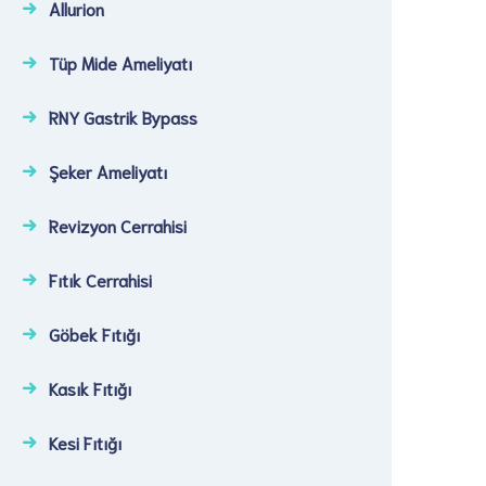
Allurion
Tüp Mide Ameliyatı
RNY Gastrik Bypass
Şeker Ameliyatı​
Revizyon Cerrahisi​
Fıtık Cerrahisi​
Göbek Fıtığı​
Kasık Fıtığı​
Kesi Fıtığı​