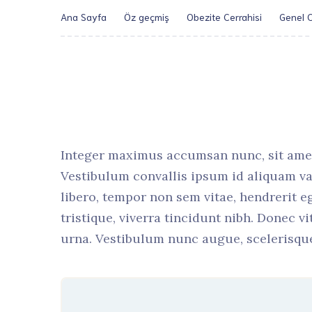
Ana Sayfa
Öz geçmiş
Obezite Cerrahisi
Genel C
Integer maximus accumsan nunc, sit amet te
Vestibulum convallis ipsum id aliquam var
libero, tempor non sem vitae, hendrerit e
tristique, viverra tincidunt nibh. Donec v
urna. Vestibulum nunc augue, scelerisque