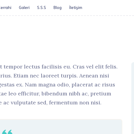
errahi
Galeri
S.S.S
Blog
İletişim​
Öz Geçmiş
Obezite Cerrah
mpor lectus facilisis eu. Cras vel elit felis.
ius. Etiam nec laoreet turpis. Aenean nisi
gestas ex. Nam magna odio, placerat ac risus
itae leo efficitur, bibendum nibh ac, pretium
 ac vulputate sed, fermentum non nisi.