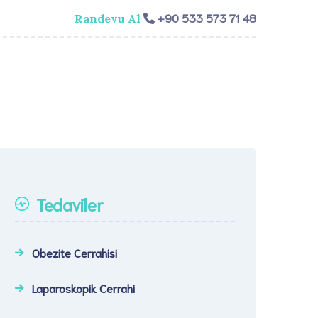
+90 533 573 71 48
Randevu Al
isi
Genel Cerrahi
Videolar
İletişim​
Tedaviler
Obezite Cerrahisi
Laparoskopik Cerrahi​