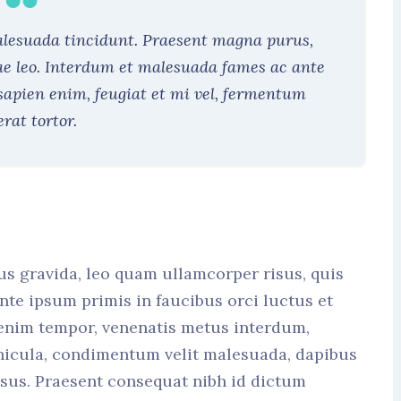
malesuada tincidunt. Praesent magna purus,
ae leo. Interdum et malesuada fames ac ante
sapien enim, feugiat et mi vel, fermentum
erat tortor.
us gravida, leo quam ullamcorper risus, quis
nte ipsum primis in faucibus orci luctus et
 enim tempor, venenatis metus interdum,
hicula, condimentum velit malesuada, dapibus
risus. Praesent consequat nibh id dictum