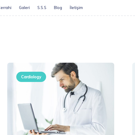
errahi
Galeri
S.S.S
Blog
İletişim​
Öz Geçmiş
Obezite Cerrah
Cardiology