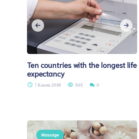
Ten countries with the longest life
expectancy
7 Kasım 2018
505
0
Massage