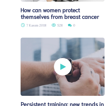
How can women protect
themselves from breast cancer
7 Kasım 2018
528
0
Persistent training: new trends in