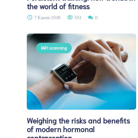
the world of fitness
7 Kasım 2018
551
0
MRI scanning
Weighing the risks and benefits
of modern hormonal
contraception