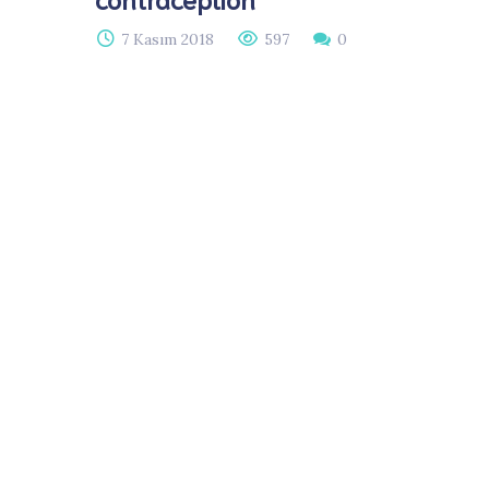
7 Kasım 2018
597
0