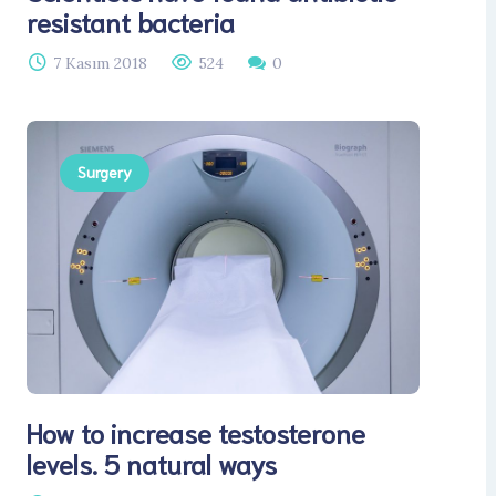
resistant bacteria
7 Kasım 2018
524
0
Surgery
How to increase testosterone
levels. 5 natural ways