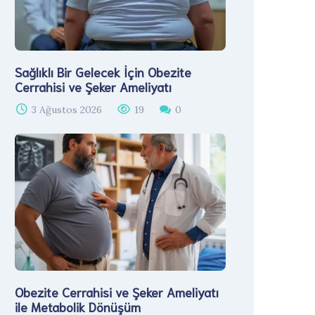
Sağlıklı Bir Gelecek İçin Obezite
Cerrahisi ve Şeker Ameliyatı
3 Ağustos 2026
19
0
Obezite Cerrahisi ve Şeker Ameliyatı
ile Metabolik Dönüşüm