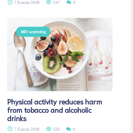
7 Kasım 2018
547
0
MRI scanning
Physical activity reduces harm
from tobacco and alcoholic
drinks
7 Kasım 2018
551
0