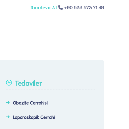
+90 533 573 71 48
Randevu Al
isi
Genel Cerrahi
Videolar
İletişim​
Tedaviler
Obezite Cerrahisi
Laparoskopik Cerrahi​