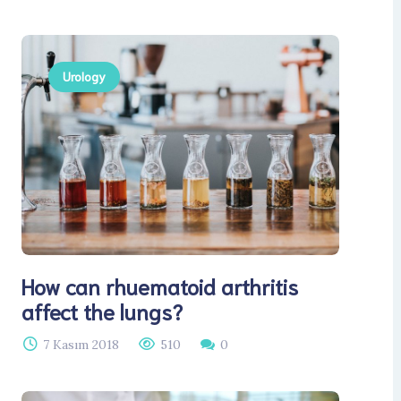
Urology
How can rhuematoid arthritis
affect the lungs?
7 Kasım 2018
510
0