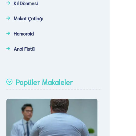
Kıl Dönmesi
Makat Çatlağı
Hemoroid
Anal Fistül
Popüler Makaleler