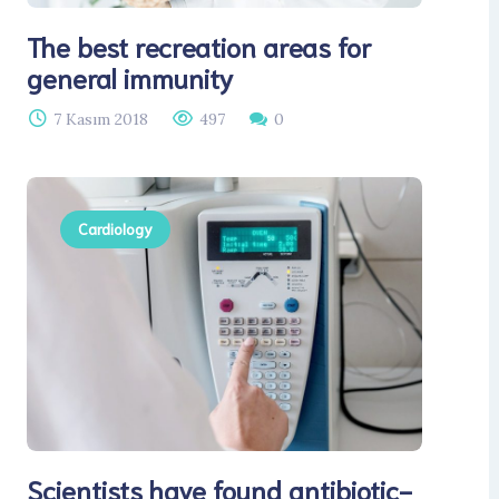
The best recreation areas for
general immunity
7 Kasım 2018
497
0
Cardiology
Scientists have found antibiotic-