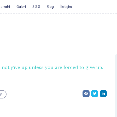
errahi
Galeri
S.S.S
Blog
İletişim​
Öz Geçmiş
Obezite Cerrah
 not give up unless you are forced to give up.
y