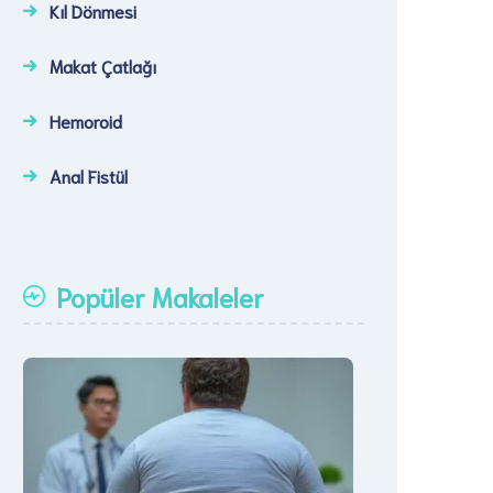
Kıl Dönmesi
Makat Çatlağı
Hemoroid
Anal Fistül
Popüler Makaleler