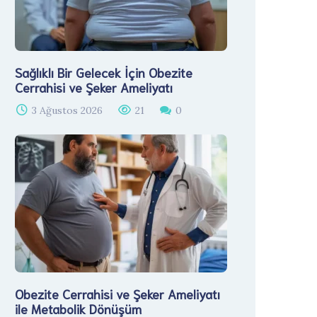
Sağlıklı Bir Gelecek İçin Obezite
Cerrahisi ve Şeker Ameliyatı
3 Ağustos 2026
21
0
Obezite Cerrahisi ve Şeker Ameliyatı
ile Metabolik Dönüşüm