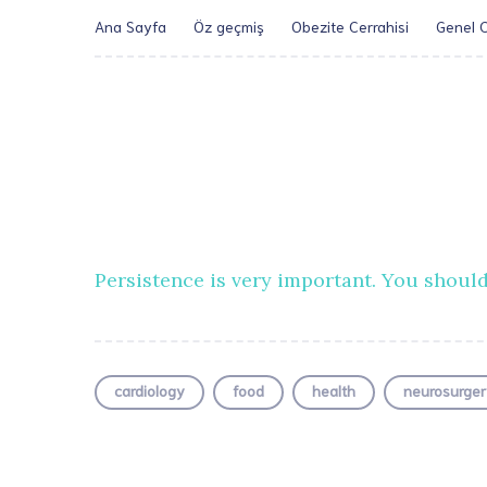
Ana Sayfa
Öz geçmiş
Obezite Cerrahisi
Genel C
Persistence is very important. You should
cardiology
food
health
neurosurger