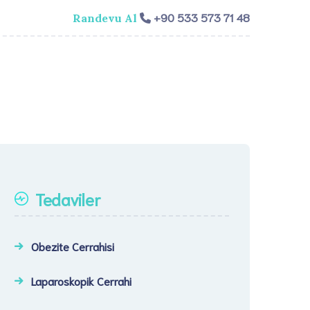
+90 533 573 71 48
Randevu Al
isi
Genel Cerrahi
Videolar
İletişim​
Tedaviler
Obezite Cerrahisi
Laparoskopik Cerrahi​