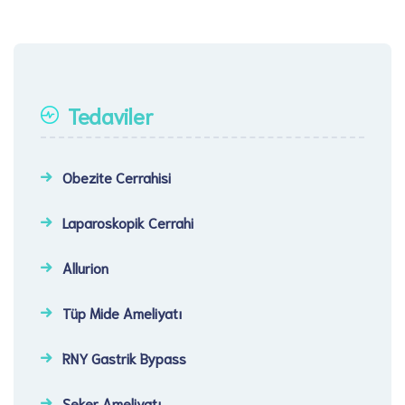
Tedaviler
Obezite Cerrahisi
Laparoskopik Cerrahi​
Allurion
Tüp Mide Ameliyatı
RNY Gastrik Bypass
Şeker Ameliyatı​