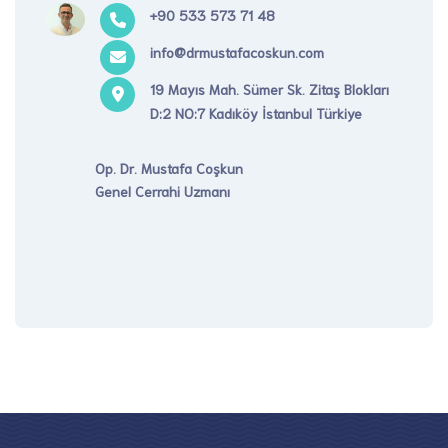
+90 533 573 71 48
info@drmustafacoskun.com
19 Mayıs Mah. Sümer Sk. Zitaş Blokları
D:2 NO:7 Kadıköy İstanbul Türkiye
Op. Dr. Mustafa Coşkun
Genel Cerrahi Uzmanı