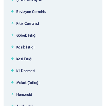
Revizyon Cerrahisi​
Fıtık Cerrahisi​
Göbek Fıtığı​
Kasık Fıtığı​
Kesi Fıtığı​
Kıl Dönmesi
Makat Çatlağı
Hemoroid
Anal Fistül