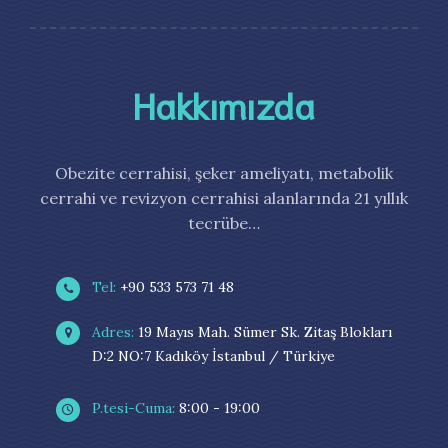
Hakkımızda
Obezite cerrahisi, şeker ameliyatı, metabolik
cerrahi ve revizyon cerrahisi alanlarında 21 yıllık
tecrübe…
Tel:
+90 533 573 71 48
Adres:
19 Mayıs Mah. Sümer Sk. Zitaş Blokları
D:2 NO:7 Kadıköy İstanbul / Türkiye
P.tesi-Cuma:
8:00 - 19:00