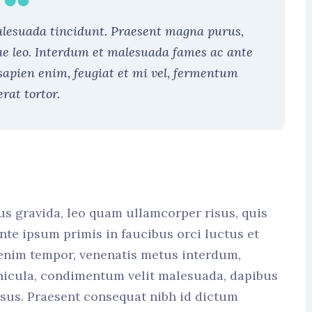
malesuada tincidunt. Praesent magna purus,
ae leo. Interdum et malesuada fames ac ante
sapien enim, feugiat et mi vel, fermentum
erat tortor.
us gravida, leo quam ullamcorper risus, quis
nte ipsum primis in faucibus orci luctus et
 enim tempor, venenatis metus interdum,
hicula, condimentum velit malesuada, dapibus
risus. Praesent consequat nibh id dictum