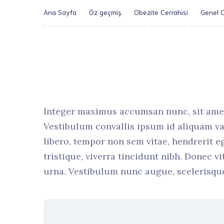
Ana Sayfa
Öz geçmiş
Obezite Cerrahisi
Genel C
Integer maximus accumsan nunc, sit amet te
Vestibulum convallis ipsum id aliquam var
libero, tempor non sem vitae, hendrerit e
tristique, viverra tincidunt nibh. Donec v
urna. Vestibulum nunc augue, scelerisque