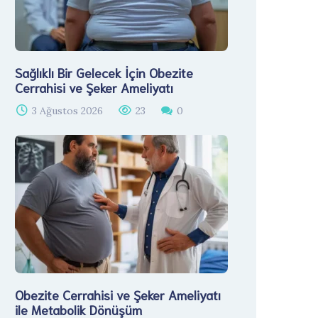
Sağlıklı Bir Gelecek İçin Obezite
Cerrahisi ve Şeker Ameliyatı
3 Ağustos 2026
23
0
Obezite Cerrahisi ve Şeker Ameliyatı
ile Metabolik Dönüşüm