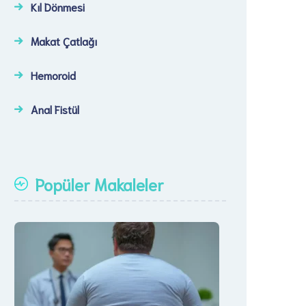
Kıl Dönmesi
Makat Çatlağı
Hemoroid
Anal Fistül
Popüler Makaleler