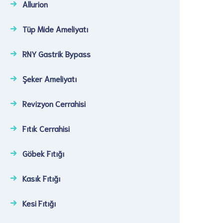
Allurion
Tüp Mide Ameliyatı
RNY Gastrik Bypass
Şeker Ameliyatı​
Revizyon Cerrahisi​
Fıtık Cerrahisi​
Göbek Fıtığı​
Kasık Fıtığı​
Kesi Fıtığı​