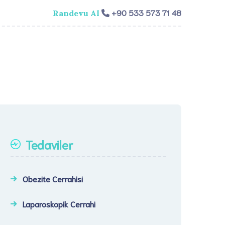
+90 533 573 71 48
Randevu Al
isi
Genel Cerrahi
Videolar
İletişim​
Tedaviler
Obezite Cerrahisi
Laparoskopik Cerrahi​