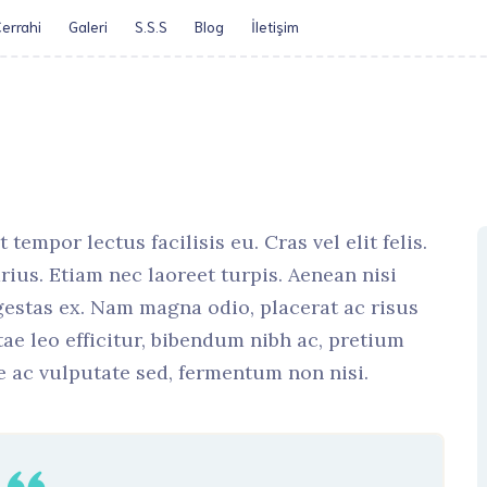
errahi
Galeri
S.S.S
Blog
İletişim​
Öz Geçmiş
Obezite Cerrah
mpor lectus facilisis eu. Cras vel elit felis.
ius. Etiam nec laoreet turpis. Aenean nisi
gestas ex. Nam magna odio, placerat ac risus
itae leo efficitur, bibendum nibh ac, pretium
 ac vulputate sed, fermentum non nisi.