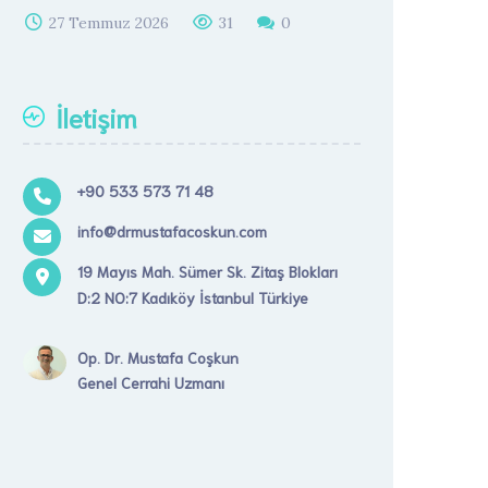
27 Temmuz 2026
31
0
İletişim
+90 533 573 71 48
info@drmustafacoskun.com
19 Mayıs Mah. Sümer Sk. Zitaş Blokları
D:2 NO:7 Kadıköy İstanbul Türkiye
Op. Dr. Mustafa Coşkun
Genel Cerrahi Uzmanı