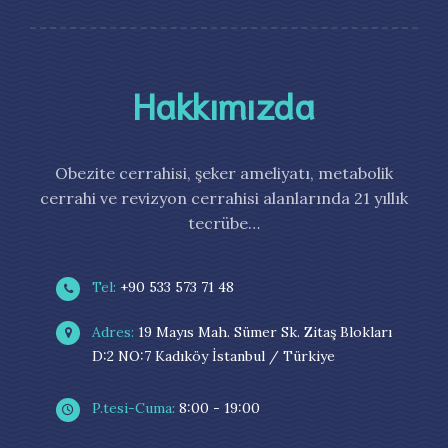
Hakkımızda
Obezite cerrahisi, şeker ameliyatı, metabolik
cerrahi ve revizyon cerrahisi alanlarında 21 yıllık
tecrübe…
Tel:
+90 533 573 71 48
Adres:
19 Mayıs Mah. Sümer Sk. Zitaş Blokları
D:2 NO:7 Kadıköy İstanbul / Türkiye
P.tesi-Cuma:
8:00 - 19:00