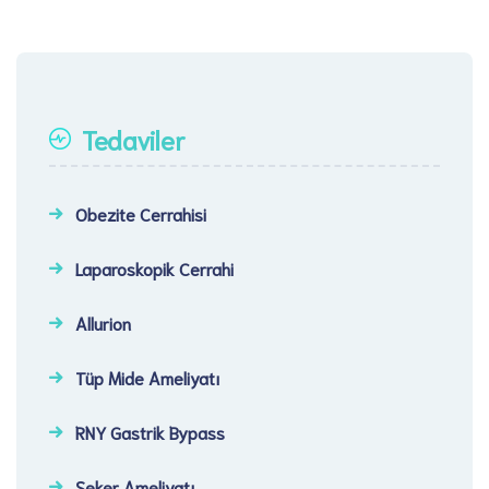
Tedaviler
Obezite Cerrahisi
Laparoskopik Cerrahi​
Allurion
Tüp Mide Ameliyatı
RNY Gastrik Bypass
Şeker Ameliyatı​