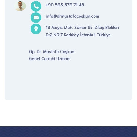
+90 533 573 71 48
info@drmustafacoskun.com
19 Mayıs Mah. Sümer Sk. Zitaş Blokları
D:2 NO:7 Kadıköy İstanbul Türkiye
Op. Dr. Mustafa Coşkun
Genel Cerrahi Uzmanı