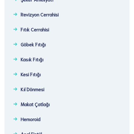
Revizyon Cerrahisi​
Fıtık Cerrahisi​
Göbek Fıtığı​
Kasık Fıtığı​
Kesi Fıtığı​
Kıl Dönmesi
Makat Çatlağı
Hemoroid
Anal Fistül