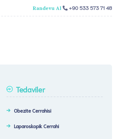
+90 533 573 71 48
Randevu Al
isi
Genel Cerrahi
Videolar
İletişim​
Tedaviler
Obezite Cerrahisi
Laparoskopik Cerrahi​