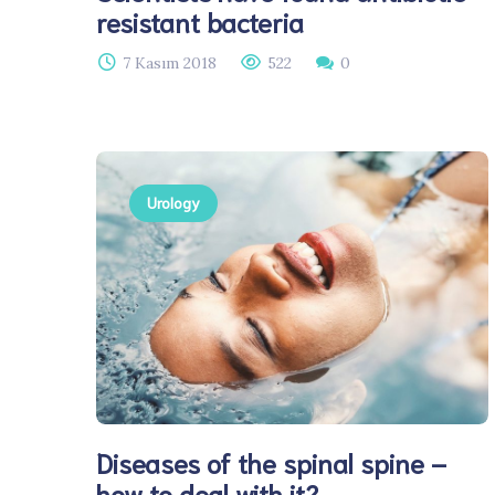
resistant bacteria
7 Kasım 2018
522
0
Urology
Diseases of the spinal spine –
how to deal with it?