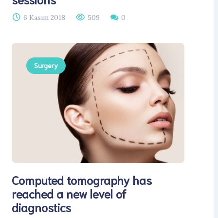
6 Kasım 2018
509
0
Surgery
Computed tomography has
reached a new level of
diagnostics