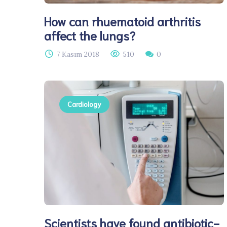
How can rhuematoid arthritis
affect the lungs?
7 Kasım 2018
510
0
Cardiology
Scientists have found antibiotic-