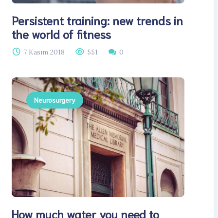
Persistent training: new trends in
the world of fitness
7 Kasım 2018
551
0
Neurosurgery
How much water you need to