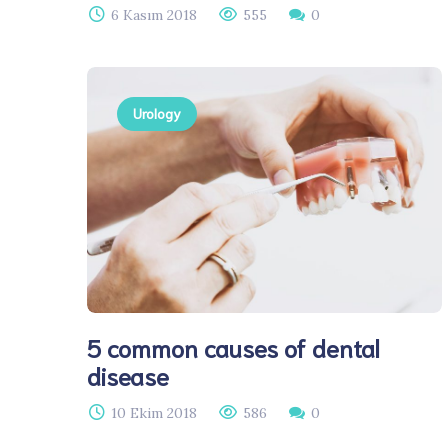
6 Kasım 2018
555
0
Urology
5 common causes of dental
disease
10 Ekim 2018
586
0