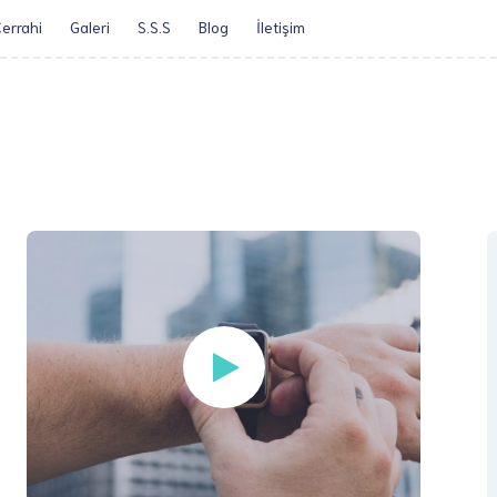
errahi
Galeri
S.S.S
Blog
İletişim​
Öz Geçmiş
Obezite Cerrah