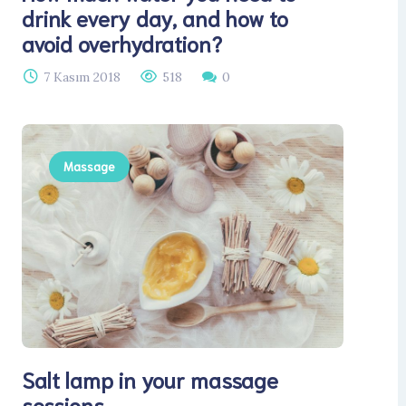
drink every day, and how to
avoid overhydration?
7 Kasım 2018
518
0
Massage
Salt lamp in your massage
sessions