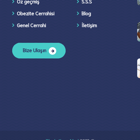
Öz geçmiş
S.S.S
Obezite Cerrahisi
Blog
Genel Cerrahi
İletişim​
Bize Ulaşın