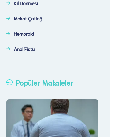
Kıl Dönmesi
Makat Çatlağı
Hemoroid
Anal Fistül
Popüler Makaleler