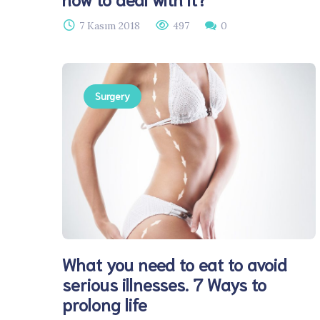
7 Kasım 2018
497
0
Surgery
What you need to eat to avoid
serious illnesses. 7 Ways to
prolong life