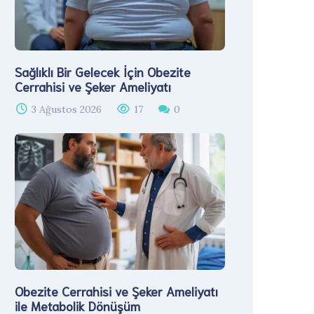
Sağlıklı Bir Gelecek İçin Obezite
Cerrahisi ve Şeker Ameliyatı
3 Ağustos 2026
17
0
Obezite Cerrahisi ve Şeker Ameliyatı
ile Metabolik Dönüşüm